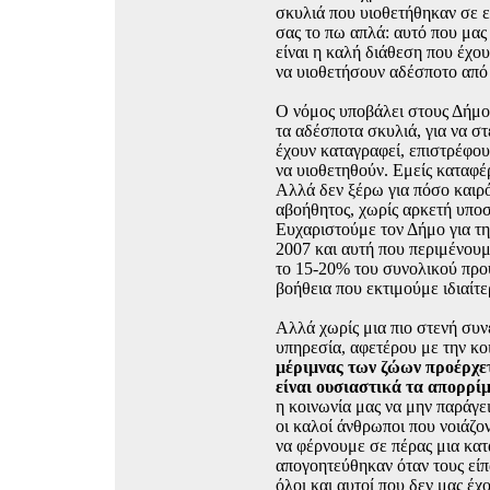
σκυλιά που υιοθετήθηκαν σε ε
σας το πω απλά: αυτό που μας
είναι η καλή διάθεση που έχο
να υιοθετήσουν αδέσποτο από
Ο νόμος υποβάλει στους Δήμο
τα αδέσποτα σκυλιά, για να 
έχουν καταγραφεί, επιστρέφο
να υιοθετηθούν. Εμείς καταφέ
Αλλά δεν ξέρω για πόσο καιρό
αβοήθητος, χωρίς αρκετή υποσ
Ευχαριστούμε τον Δήμο για τ
2007 και αυτή που περιμένουμ
το 15-20% του συνολικού προϋ
βοήθεια που εκτιμούμε ιδιαίτε
Αλλά χωρίς μια πιο στενή συνε
υπηρεσία, αφετέρου με την κο
μέριμνας των ζώων προέρχετ
είναι ουσιαστικά τα απορρί
η κοινωνία μας να μην παράγει
οι καλοί άνθρωποι που νοιάζον
να φέρνουμε σε πέρας μια κατ
απογοητεύθηκαν όταν τους είπ
όλοι και αυτοί που δεν μας έχ