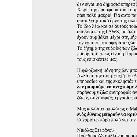
δεν είναι μια δημόσια υπηρεσ
Χωρίς την προσφορά του κόσμο
πάει πολύ μακριά. Για αυτό π
αποτελεσματικό έργο της φιλοζ
Το ίδιο λέω και σε αυτούς το
αποδόσεις της PAWS, με όλο τ
έχουν συμβάλει μέχρι στιγμής
τον νόμο σε ότι αφορά τα ζώα
Το ζήτημα της ευζωίας των ζώ
προορισμό όπως είναι η Πάρος
τους επισκέπτες μας.
Η φιλοζωική μόνη της δεν μπο
Αλλά με την συμμετοχή του Δή
υπηρεσίας και της εκκλησιάς 
δεν μπορούμε να ανεχτούμε 
παράγουμε ζώα συντροφιάς ανε
ζώων, συντροφιάς, εργασίας κ
Μας καλύπτει απολύτως ο Mah
ενός έθνους μπορούν να κριθ
Ευχαριστώ πάρα πολύ για την
Νικόλας Στεφάνου
Πρόεδρος ΔΣ συλλόγου προσ